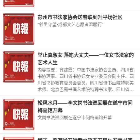
彭州市书法家协会送春联到升平场社区
“邻里守望•成都文艺志愿者温暖行”
举止真淑女 落笔大丈夫――一位女书法家的
艺术人生
内容提要：齐建霞：中国书法家协会会员、四川省
书协理事、四川省书协妇女专业委员会副主任、四
川省书协教育委员会委员、四川省诗书画院特聘美
术师、北京巴蜀书画艺术院特聘书法家、四川省女
书法家联盟副主席、四川省女艺术家专业委员会副
会长。
松风水月――李文岗书法巡回展在遂宁市问
梅画馆开幕
文岗书法巡回展在遂宁市问梅画馆开幕