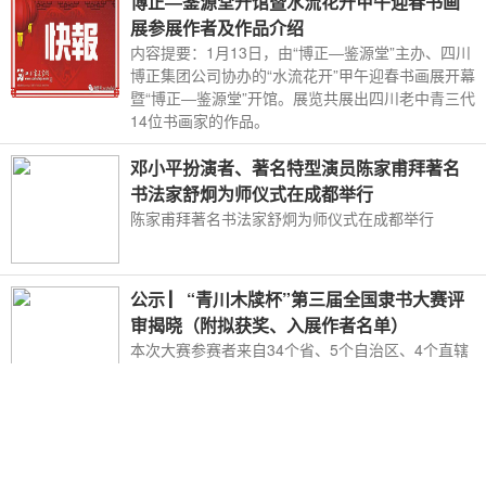
博正―鉴源堂开馆暨水流花开甲午迎春书画
展参展作者及作品介绍
内容提要：1月13日，由“博正―鉴源堂”主办、四川
博正集团公司协办的“水流花开”甲午迎春书画展开幕
暨“博正―鉴源堂”开馆。展览共展出四川老中青三代
14位书画家的作品。
邓小平扮演者、著名特型演员陈家甫拜著名
书法家舒炯为师仪式在成都举行
陈家甫拜著名书法家舒炯为师仪式在成都举行
公示 ▏“青川木牍杯”第三届全国隶书大赛评
审揭晓（附拟获奖、入展作者名单）
本次大赛参赛者来自34个省、5个自治区、4个直辖
市及海外等地（其中来稿最多的省、市、自治区依
次是四川省471件、山东省204件、河南省168件、
广东省129件、河北省127件、浙江省119件、陕西
省110件等）
笔墨扬清风 金石刻廉韵——走进“穆如清风”