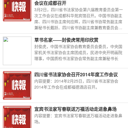
会议在成都召开
3月2日，四川省书法家协会第六届教育委员会第一
次工作会议在成都科华苑宾馆召开。中国书协副主
席、四川书协主席何应辉，四川省书协常务副主席
兼秘书长戴跃、四川省书协副主席兼教育委员会主
任谢和平，四川省书协副主席兼教育委员会主任林
峤，教育委员会副主任兼秘书长王道义，副主任吕
草书名家――封俊虎常用印欣赏
金光，副秘书长王书峰、刘志超及专委会委员等20
封俊虎，中国书法家协会教育委员会委员，中央国
余位书法家出席会议。
家机关书法家协会主席团成员，民进中央开明画院
理事，中国质检书法家协会常务副主席兼秘书长
四川省书法家协会召开2014年度工作会议
内容提要：2014年2月25日，四川省书法家协会
2014年工作会在成都福德酒店召开。
宜宾书法家写春联送万福活动走进象鼻场
内容提要：宜宾书法家写春联送万福活动走进象鼻
场。