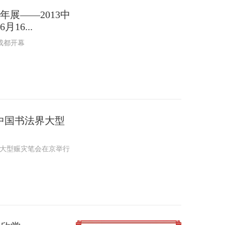
国成都国际非物质文化
年展――2013中
3年6月16日~23日在
16...
畔四川博物院隆重展出。
展”品牌也会永久落地成
成都开幕
中国书法界大型
界大型赈灾笔会在京举行