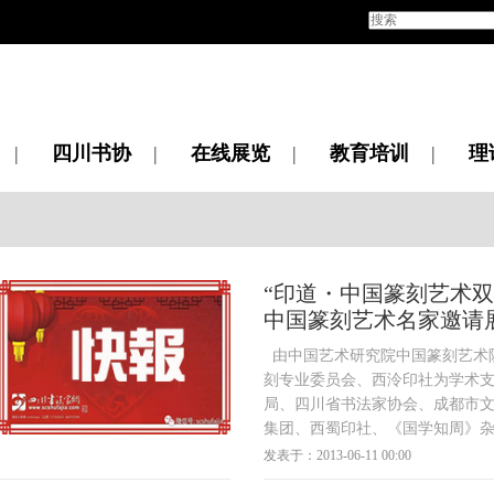
|
四川书协
|
在线展览
|
教育培训
|
理
“印道・中国篆刻艺术双
中国篆刻艺术名家邀请展”
由中国艺术研究院中国篆刻艺术
刻专业委员会、西泠印社为学术
局、四川省书法家协会、成都市
集团、西蜀印社、《国学知周》
门里文化传播有限公司为协办单
发表于：2013-06-11 00:00
术双年展：“印道・中国篆刻艺术双