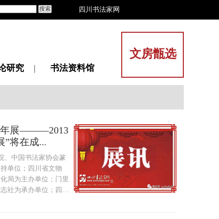
搜索
四川书法家网
文房甑选
论研究
|
书法资料馆
年展―――2013
将在成...
院、中国书法家协会篆
支持单位；四川省文物
文化局为主办单位；门里
杂志社为承办单位；四川
位举办的全国首个篆刻艺
年展2013中国篆刻艺