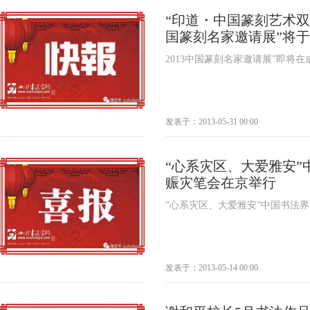
术名家邀请展”，将作为第四届中
“印道・中国篆刻艺术双
遗产节期间的重要活动之一，于201
国篆刻名家邀请展”将于6月
风景秀丽的四川省成都市浣花溪
至此，“印道・中国篆刻艺术双年
2013中国篆刻名家邀请展”即将在
都。
发表于：2013-05-31 00:00
“心系灾区、大爱雅安”
赈灾笔会在京举行
“心系灾区、大爱雅安”中国书法
发表于：2013-05-14 00:00