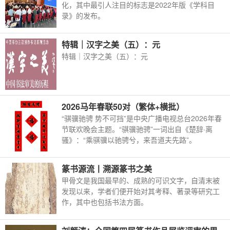
化，其中最引人注目的标志是2022年版《学科目
录》的发布。
特辑｜汉字之美（五）：元
特辑｜汉字之美（五）：元
2026马年春联50对（繁体+横批）
“骐骥驰骋 势不可挡”是中央广播电视总台2026年春
节联欢晚会主题。“骐骥驰骋”一词出自《楚辞·离
骚》：“乘骐骥以驰骋兮，来吾道夫先路”。
篆书源流丨溯源篆书之美
甲骨文是我国最早的、成熟的可识文字，自清末被
发现以来，学者们便开始对其考释、著录等研究工
作，其中也包括书法方面。