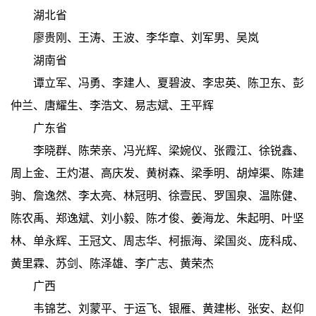
湖北省
廖贵刚、王涛、王波、李华章、刘军男、吴岚
湖南省
谭立军、冯勇、李建人、夏碧波、李忠英、陈卫东、彭
仲兰、唐耀生、李浩文、易志斌、王平辉
广东省
李晓群、陈荣亲、冯光辉、梁婉仪、张霞江、徐锐鑫、
周上金、王灼湛、高庆发、黄树森、梁季明、胡焯渠、陈建
驹、詹逸然、李太亮、林冠明、徐壹民、罗国泉、温陈健、
陈农禹、郑逸斌、刘小毅、陈才俊、姜海龙、朱起明、叶坚
林、单永辉、王冠文、周志华、柯振海、梁国炎、庞科成、
黄里霖、苏剑、陈泽雄、李广志、黄荣杰
广西
韦锦艺、刘蒙平、于运飞、银雁、黄建彬、张安、赵仰