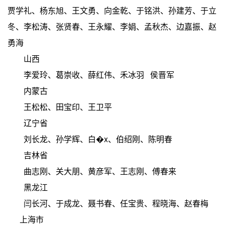
贾学礼、杨东旭、王文勇、向金乾、于铭洪、孙建芳、于立
冬、李松涛、张贤春、王永耀、李娟、孟秋杰、边嘉振、赵
勇海
山西
李爱玲、葛崇收、薛红伟、禾冰羽 侯晋军
内蒙古
王松松、田宝印、王卫平
辽宁省
刘长龙、孙学辉、白�x、伯绍刚、陈明春
吉林省
曲志刚、关大朋、黄彦军、王志刚、傅春来
黑龙江
闫长河、于成龙、聂书春、任宝贵、程晓海、赵春梅
上海市