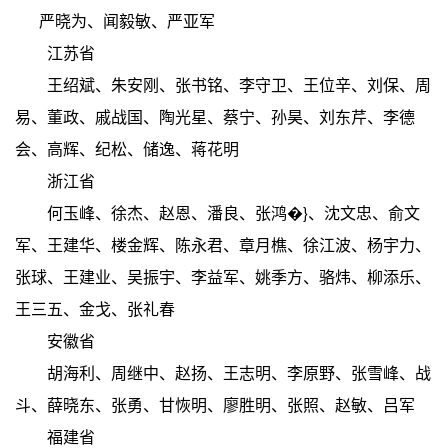
严晓为、闻毅敏、严亚军
江苏省
王绍斌、朱安刚、张书铭、李守卫、王位辛、刘保、周
易、董政、戚战国、陶光星、蔡宁、孙昊、刘东芹、李德
会、高辉、纪松、储逸、蒋花明
浙江省
何玉峰、徐杰、赵恩、潘良、张鸿�}、沈文忠、俞文
军、王建华、楼金辉、陈永君、章月樵、徐江波、杨宇力、
张球、王建业、吴振宇、李益军、姚季方、骆炜、柳添乐、
王三五、金戈、张礼春
安徽省
胡海利、周继中、赵扬、王志明、李原野、张雪峰、战
斗、薛晓东、张勇、甘恢明、廖胜明、张照、赵敏、吕军
福建省