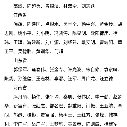
高歌、陈超勇、曾锦溪、林双全、刘志跃
江西省
施辉、陈建国、卢根水、吴学全、杨中兴、蒋金玲、胡
志刚、姚小平、刘小明、冯凯涛、陈显明、欧阳荷庚、徐
玮、王晖、游建新、刘广源、刘经建、戴安明、曹端阳、董
卫平、吴德胜、黄训华、何超
山东省
郭保军、逄春伟、张金专、许光波、朱自修、袁家峰、
陈炀、孙维健、王志林、李灏、汪军、周广龙、汪立德
河南省
冯丹丽、杨伟、张平均、秦朋、张伟民、申一勤、赵梦
华、靳富有、张红杰、邹名宏、魏重阳、闫振、王亚航、李
闯、熊愚、桂彬、贾富强、杨树玉、王红方、张峰、韩存
利、李广军、岳广军、王梦笔、黄景春、陈则威、桂建军