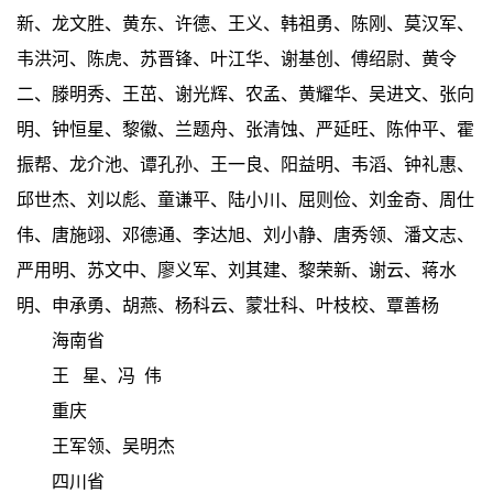
新、龙文胜、黄东、许德、王义、韩祖勇、陈刚、莫汉军、
韦洪河、陈虎、苏晋锋、叶江华、谢基创、傅绍尉、黄令
二、滕明秀、王茁、谢光辉、农孟、黄耀华、吴进文、张向
明、钟恒星、黎徽、兰题舟、张清蚀、严延旺、陈仲平、霍
振帮、龙介池、谭孔孙、王一良、阳益明、韦滔、钟礼惠、
邱世杰、刘以彪、童谦平、陆小川、屈则俭、刘金奇、周仕
伟、唐施翊、邓德通、李达旭、刘小静、唐秀领、潘文志、
严用明、苏文中、廖义军、刘其建、黎荣新、谢云、蒋水
明、申承勇、胡燕、杨科云、蒙壮科、叶枝校、覃善杨
海南省
王 星、冯 伟
重庆
王军领、吴明杰
四川省