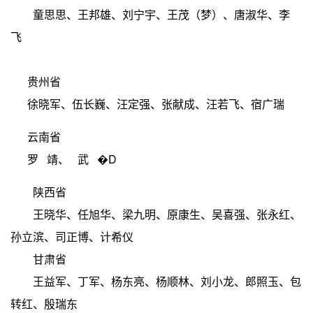
童思思、王邦雄、刘宁宇、王茂（梦）、唐淑华、李
飞
贵州省
徐晓军、伍长巍、汪定强、张献成、汪若飞、宿广瑞
云南省
罗 靖、 武 �D
陕西省
王晓华、任旭华、梁九明、原康生、吴喜强、张永红、
孙立滨、司正博、计希仪
甘肃省
王益军、丁军、杨东亮、杨顺林、刘小龙、郎照玉、包
转红、殷瑞东